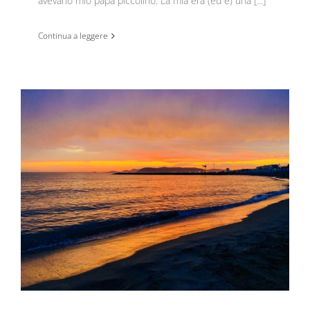
avevano mio papà piccolino. La mia era (ed è) una [...]
Continua a leggere