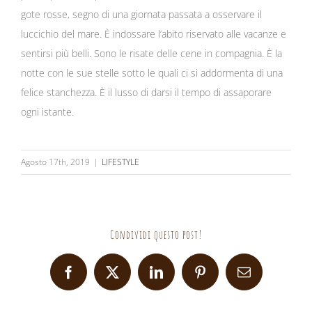
gote rosse, segno di una giornata passata a osservare il
luccichio del mare. È indossare l’abito riservato alle vacanze e
sentirsi più belli. Sono le risate delle cene in compagnia. È la
notte con le sue stelle sotto le quali ci si addormenta di una
felice stanchezza. È il lusso di darsi il tempo di assaporare
ogni istante.
Agosto 17th, 2019
|
LIFESTYLE
Condividi questo post!
Facebook
X
LinkedIn
Pinterest
Email