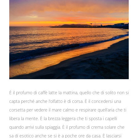
immagine
È il profumo di caffè latte la mattina, quello che di solito non si
capta perché anche l’olfatto è di corsa. È il concedersi una
corsetta per vedere il mare calmo e respirare quell’aria che ti
libera la mente. È la brezza leggera che ti sposta i capelli
quando arrivi sulla spiaggia. È il profumo di crema solare che
sa di esotico anche se si è a poche ore da casa. È lasciarsi