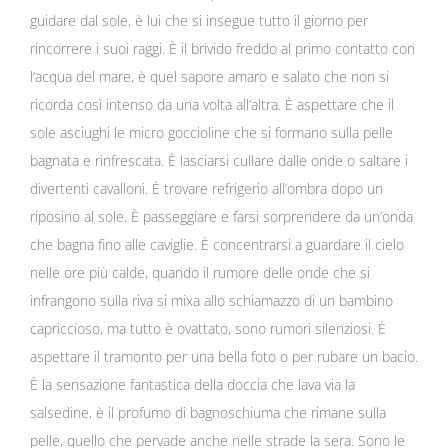
guidare dal sole, è lui che si insegue tutto il giorno per
rincorrere i suoi raggi. È il brivido freddo al primo contatto con
l’acqua del mare, è quel sapore amaro e salato che non si
ricorda così intenso da una volta all’altra. È aspettare che il
sole asciughi le micro goccioline che si formano sulla pelle
bagnata e rinfrescata. È lasciarsi cullare dalle onde o saltare i
divertenti cavalloni. È trovare refrigerio all’ombra dopo un
riposino al sole. È passeggiare e farsi sorprendere da un’onda
che bagna fino alle caviglie. È concentrarsi a guardare il cielo
nelle ore più calde, quando il rumore delle onde che si
infrangono sulla riva si mixa allo schiamazzo di un bambino
capriccioso, ma tutto è ovattato, sono rumori silenziosi. È
aspettare il tramonto per una bella foto o per rubare un bacio.
È la sensazione fantastica della doccia che lava via la
salsedine, è il profumo di bagnoschiuma che rimane sulla
pelle, quello che pervade anche nelle strade la sera. Sono le