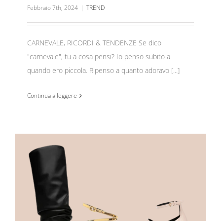
Febbraio 7th, 2024
|
TREND
CARNEVALE, RICORDI & TENDENZE Se dico
"carnevale", tu a cosa pensi? Io penso subito a
quando ero piccola. Ripenso a quanto adoravo [...]
Continua a leggere