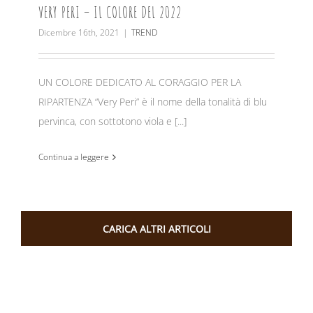
VERY PERI – IL COLORE DEL 2022
Dicembre 16th, 2021
|
TREND
UN COLORE DEDICATO AL CORAGGIO PER LA
RIPARTENZA “Very Peri” è il nome della tonalità di blu
pervinca, con sottotono viola e [...]
Continua a leggere
CARICA ALTRI ARTICOLI