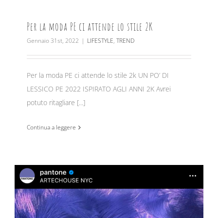
Per la moda PE ci attende lo stile 2K
Gennaio 31st, 2022
|
LIFESTYLE
,
TREND
Per la moda PE ci attende lo stile 2k UN PO’ DI
LESSICO PE 2022 ISPIRATO AGLI ANNI 2K Avrei
potuto ritagliare [...]
Continua a leggere