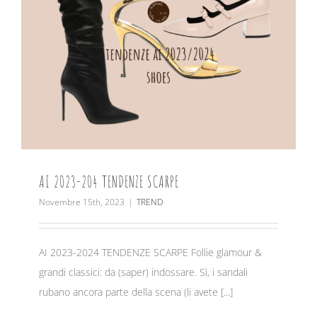
AI 2023-204 TENDENZE SCARPE
Novembre 15th, 2023
|
TREND
AI 2023-2024 TENDENZE SCARPE Follie glamour &
grandi classici: da (saper) indossare. Sì, i sandali
rubano ancora parte della scena (li avete [...]