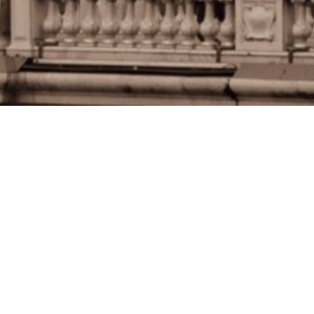
Federica Rossi
federica@digitalglamour.it
+39 351 8148388
www.digitalglamour.it