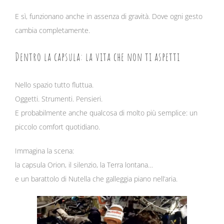
E sì, funzionano anche in assenza di gravità. Dove ogni gesto
cambia completamente.
Dentro la capsula: la vita che non ti aspetti
Nello spazio tutto fluttua.
Oggetti. Strumenti. Pensieri.
E probabilmente anche qualcosa di molto più semplice: un
piccolo comfort quotidiano.
Immagina la scena:
la capsula Orion, il silenzio, la Terra lontana…
e un barattolo di Nutella che galleggia piano nell’aria.