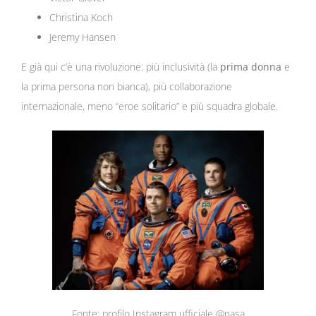
Christina Koch
Jeremy Hansen
E già qui c’è una rivoluzione: più inclusività (la
prima donna
e
la prima persona non bianca), più collaborazione
internazionale, meno “eroe solitario” e più squadra globale.
Fonte: profilo Instagram ufficiale @nasa