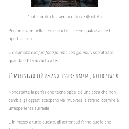
Fonte: profilo Instagram ufficiale @nutella
Perché anche nello spazio, anche lì, serve qualcosa che ti
riporti a casa.
E diciamolo:
comfort food fa rima con glamour
, soprattutto
quando orbita accanto a te.
L’imprevisto più umano: essere umani, nello spazio
Nonostante la perfezione tecnologica, c’è una cosa che non
cambia: gli oggetti scappano via, muoversi è strano, dormire è
un’esperienza surreale
E in mezzo a tutto questo, gli astronauti fanno quello che