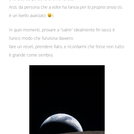
Anzi, da persona che a volte ha l’ansia
per la propria ansia
(sì,
è un livello avanzato
).
In quei momenti, provare a “salire” idealmente fin lassù è
l’unico modo che funziona davvero:
fare un reset, prendere fiato, e ricordarmi che forse non tutto
è grande come sembra.