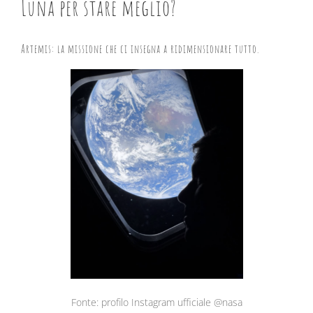
Luna per stare meglio?
Artemis: la missione che ci insegna a ridimensionare tutto.
Fonte: profilo Instagram ufficiale @nasa