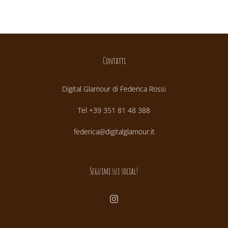
Contatti
Digital Glamour di Federica Rossi
Tel +39 351 81 48 388
federica@digitalglamour.it
Seguimi sui social!