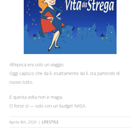
All’epoca era solo un viaggio.
Oggi capisco che da lì, esattamente da lì, sta partendo di
nuovo tutto.
E questa volta non è magia.
O forse sì — solo con un budget NASA.
Aprile 8th, 2026
|
LIFESTYLE