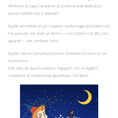
All’interno di Cape Canaveral c’è un’intera area dedicata a
questo telefilm che io adoravo!
Quelle atmosfere un po’ sospese, quella magia quotidiana che
ti fa pensare che basti un attimo — uno schiocco di dita, uno
sguardo — per cambiare tutto.
Spoiler: niente Samantha pronta a sistemare le cose con un
incantesimo.
Solo razzi alti quanto palazzi e ingegneri con un leggero
complesso di onnipotenza (giustificato, tra l’altro).