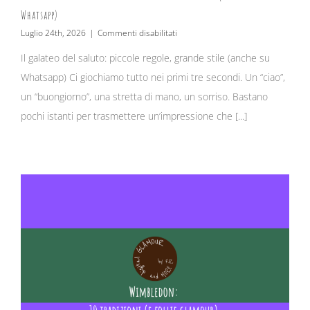
Whatsapp)
su
Luglio 24th, 2026
|
Commenti disabilitati
Il
Il galateo del saluto: piccole regole, grande stile (anche su
galateo
del
Whatsapp) Ci giochiamo tutto nei primi tre secondi. Un “ciao”,
saluto:
piccole
un “buongiorno”, una stretta di mano, un sorriso. Bastano
regole,
pochi istanti per trasmettere un’impressione che [...]
grande
stile
(anche
su
Whatsapp)