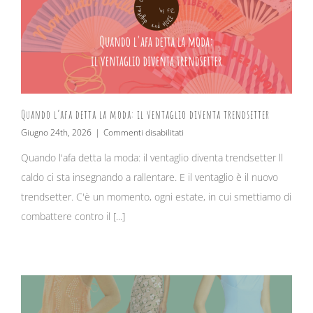
Quando l’afa detta la moda: il ventaglio diventa trendsetter
su
Giugno 24th, 2026
|
Commenti disabilitati
Quando
Quando l'afa detta la moda: il ventaglio diventa trendsetter ll
l’afa
detta
caldo ci sta insegnando a rallentare. E il ventaglio è il nuovo
la
moda:
trendsetter. C'è un momento, ogni estate, in cui smettiamo di
il
combattere contro il [...]
ventaglio
diventa
trendsetter