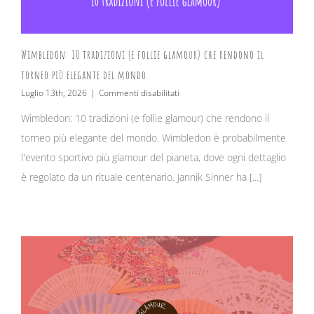
Wimbledon: 10 tradizioni (e follie glamour) che rendono il
torneo più elegante del mondo
su
Luglio 13th, 2026
|
Commenti disabilitati
Wimbledon:
Wimbledon: 10 tradizioni (e follie glamour) che rendono il
10
tradizioni
torneo più elegante del mondo. Wimbledon è probabilmente
(e
follie
l'evento sportivo più glamour del pianeta, dove ogni dettaglio
glamour)
è regolato da un rituale centenario. Jannik Sinner ha [...]
che
rendono
il
torneo
più
elegante
del
mondo