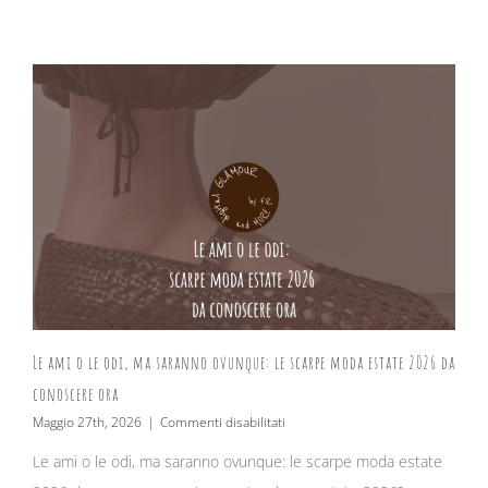
Le ami o le odi, ma saranno ovunque: le scarpe moda estate 2026 da
conoscere ora
su
Maggio 27th, 2026
|
Commenti disabilitati
Le
Le ami o le odi, ma saranno ovunque: le scarpe moda estate
ami
o