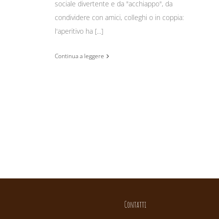
sociale divertente e da "acchiappo", da
condividere con amici, colleghi o in coppia:
l'aperitivo ha [...]
Continua a leggere
Contatti