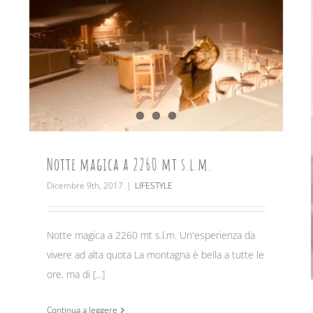
Notte magica a 2260 mt s.l.m.
Dicembre 9th, 2017
|
LIFESTYLE
Notte magica a 2260 mt s.l.m. Un'esperienza da
vivere ad alta quota La montagna è bella a tutte le
ore, ma di [...]
Continua a leggere