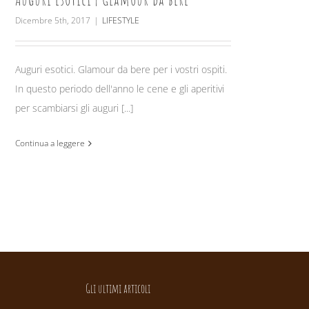
Dicembre 5th, 2017
|
LIFESTYLE
Auguri esotici. Glamour da bere per i vostri ospiti.
In questo periodo dell'anno le cene e gli aperitivi
per scambiarsi gli auguri [...]
Continua a leggere
Gli ultimi articoli