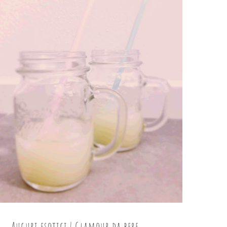
Auguri esotici | Glamour da bere