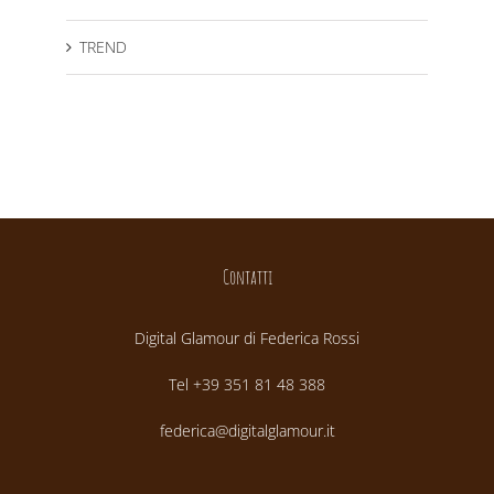
TREND
Contatti
Digital Glamour di Federica Rossi
Tel +39 351 81 48 388
federica@digitalglamour.it