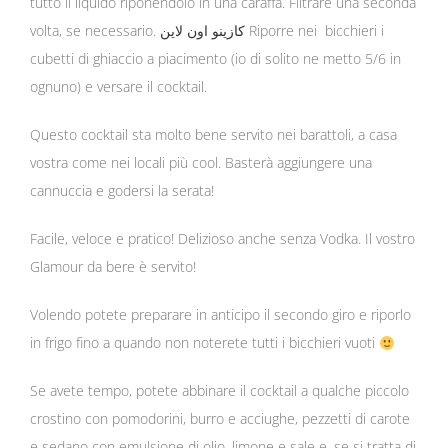
tutto il liquido riponendolo in una caraffa. Filtrare una seconda
volta, se necessario.
كازينو اون لاين
Riporre nei bicchieri i
cubetti di ghiaccio a piacimento (io di solito ne metto 5/6 in
ognuno) e versare il cocktail.
Questo cocktail sta molto bene servito nei barattoli, a casa
vostra come nei locali più cool. Basterà aggiungere una
cannuccia e godersi la serata!
Facile, veloce e pratico! Delizioso anche senza Vodka. Il vostro
Glamour da bere è servito!
Volendo potete preparare in anticipo il secondo giro e riporlo
in frigo fino a quando non noterete tutti i bicchieri vuoti
Se avete tempo, potete abbinare il cocktail a qualche piccolo
crostino con pomodorini, burro e acciughe, pezzetti di carote
e sedano con emulsione di olio, limone e sale e, se si tratta di