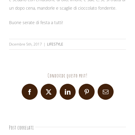
un dopo cena, mandorle e scaglie di cioccolato fondente.
Buone serate di festa a tutti!
Dicembre 5th, 2017
|
LIFESTYLE
Condividi questo post!
Facebook
X
LinkedIn
Pinterest
Email
Post correlati