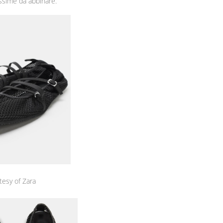
issime da abbinare.
tesy of Zara