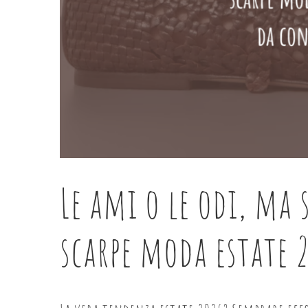
Le ami o le odi, ma
scarpe moda estate 