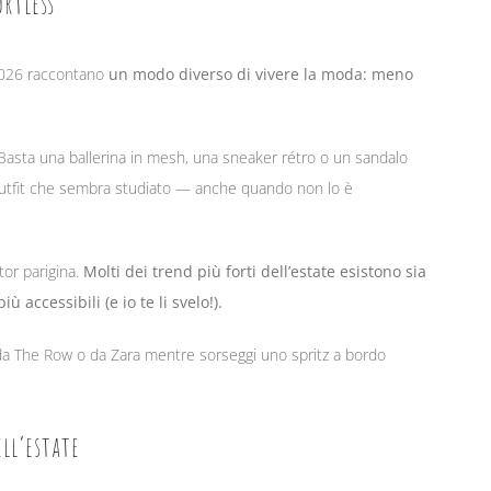
rtless
 2026 raccontano
un modo diverso di vivere la moda: meno
 Basta una ballerina in mesh, una sneaker rétro o un sandalo
 outfit che sembra studiato — anche quando non lo è
or parigina.
Molti dei trend più forti dell’estate esistono sia
 accessibili (e io te li svelo!).
 da The Row o da Zara mentre sorseggi uno spritz a bordo
ell’estate