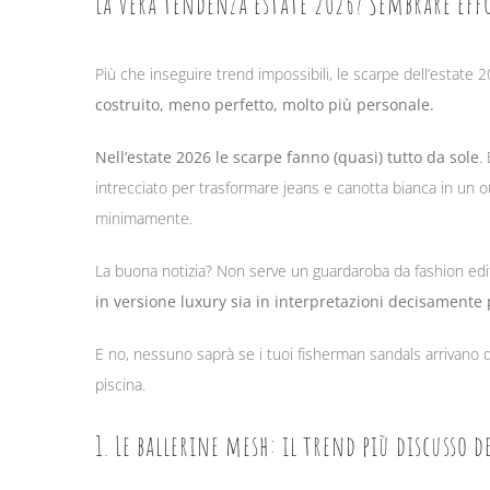
La vera tendenza estate 2026? Sembrare effo
Più che inseguire trend impossibili, le scarpe dell’estate
costruito, meno perfetto, molto più personale.
Nell’estate 2026 le scarpe fanno (quasi) tutto da sole
.
intrecciato per trasformare jeans e canotta bianca in un
minimamente.
La buona notizia? Non serve un guardaroba da fashion edit
in versione luxury sia in interpretazioni decisamente più
E no, nessuno saprà se i tuoi fisherman sandals arrivano
piscina.
1. Le ballerine mesh: il trend più discusso d