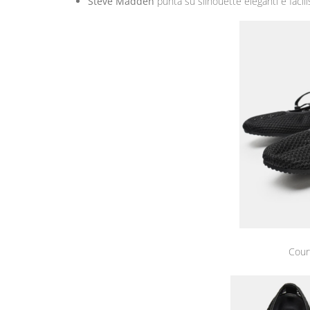
Steve Madden
punta su silhouette eleganti e facil
Cour