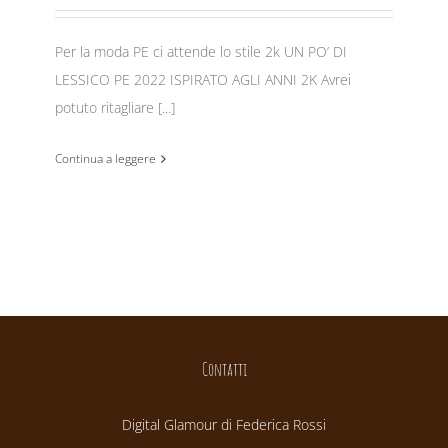
Per la moda PE ci attende lo stile 2k UN PO’ DI
LESSICO PE 2022 ISPIRATO AGLI ANNI 2K Avrei
potuto ritagliare [...]
Continua a leggere
Contatti
Digital Glamour di Federica Rossi