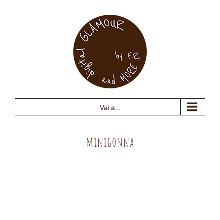
Salta
al
contenuto
Vai a...
minigonna