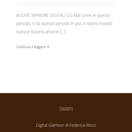
BUONE MANIERE DIGITALI 2.0 Mai come in questo
periodo, e da questo periodo in poi, il nostro mondo
ruota e ruoterà attorno [...]
Continua a leggere
Contatti
Digital Glamour di Federica Rossi