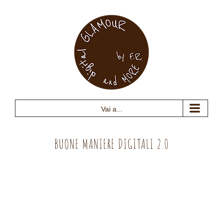
Salta
al
contenuto
Vai a...
BUONE MANIERE DIGITALI 2.0
Ingrandisci