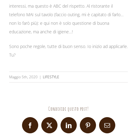
interessi, ma questo è ABC del rispetto. Al ristorante il
telefono MAI sul tavolo (faccio outing, mi è capitato di farlo…
non lo farò più): e qui non è solo questione di buona
educazione, ma anche di igiene…!
Sono poche regole, tutte di buon senso. Io inizio ad applicarle.
Tu?
Maggio 5th, 2020
|
LIFESTYLE
Condividi questo post!
Facebook
X
LinkedIn
Pinterest
Email