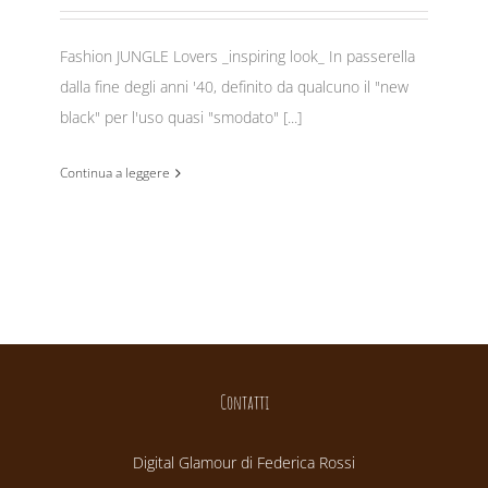
Fashion JUNGLE Lovers _inspiring look_ In passerella
dalla fine degli anni '40, definito da qualcuno il "new
black" per l'uso quasi "smodato" [...]
Continua a leggere
Contatti
Digital Glamour di Federica Rossi