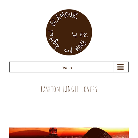
Salta
al
contenuto
Vai a...
Fashion JUNGLE Lovers
Ingrandisci