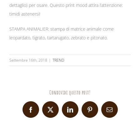
dettaglio) per osare. Questo print mood attira l’attenzione:
timidi astenersi!
STAMPA ANIMALIER: stampa di matrice animale come
leopardato, tigrato, tartarugato, zebrato e pitonato.
Settembre 16th, 2018
|
TREND
Condividi questo post!
Facebook
X
LinkedIn
Pinterest
Email