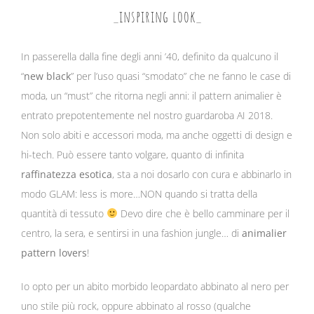
_inspiring look_
In passerella dalla fine degli anni ’40, definito da qualcuno il
“
new black
” per l’uso quasi “smodato” che ne fanno le case di
moda, un “must” che ritorna negli anni: il pattern animalier è
entrato prepotentemente nel nostro guardaroba AI 2018.
Non solo abiti e accessori moda, ma anche oggetti di design e
hi-tech. Può essere tanto volgare, quanto di infinita
raffinatezza esotica
, sta a noi dosarlo con cura e abbinarlo in
modo GLAM: less is more…NON quando si tratta della
quantità di tessuto
Devo dire che è bello camminare per il
centro, la sera, e sentirsi in una fashion jungle… di
animalier
pattern lovers
!
Io opto per un abito morbido leopardato abbinato al nero per
uno stile più rock, oppure abbinato al rosso (qualche