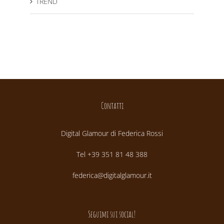
TREND
Contatti
Digital Glamour di Federica Rossi
Tel +39 351 81 48 388
federica@digitalglamour.it
Seguimi sui social!