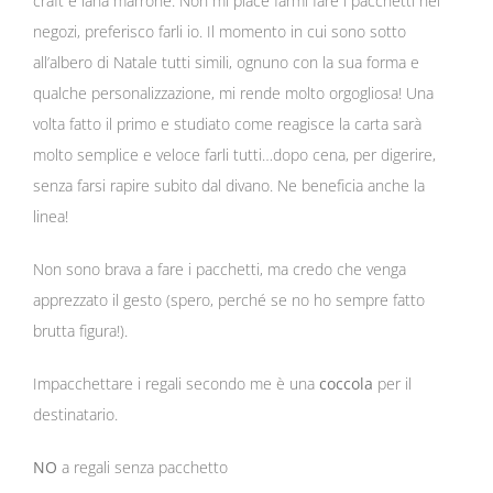
craft e lana marrone. Non mi piace farmi fare i pacchetti nei
negozi, preferisco farli io. Il momento in cui sono sotto
all’albero di Natale tutti simili, ognuno con la sua forma e
qualche personalizzazione, mi rende molto orgogliosa! Una
volta fatto il primo e studiato come reagisce la carta sarà
molto semplice e veloce farli tutti…dopo cena, per digerire,
senza farsi rapire subito dal divano. Ne beneficia anche la
linea!
Non sono brava a fare i pacchetti, ma credo che venga
apprezzato il gesto (spero, perché se no ho sempre fatto
brutta figura!).
Impacchettare i regali secondo me è una
coccola
per il
destinatario.
NO
a regali senza pacchetto