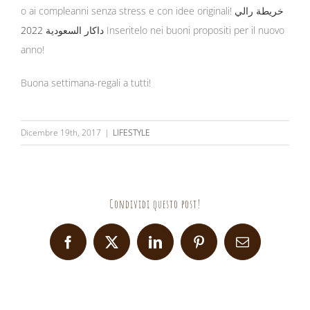
o ai compleanni senza stress e con idee originali!
خريطة رالي
داكار السعودية 2022
Inseritelo nei buoni propositi per il nuovo
anno!
Buona settimana-regali a tutti!
Dicembre 19th, 2017
|
LIFESTYLE
Condividi questo post!
Facebook
X
LinkedIn
Pinterest
Email