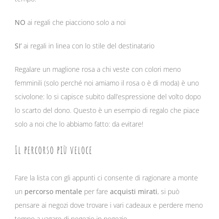
NO
ai regali che piacciono solo a noi
SI’
ai regali in linea con lo stile del destinatario
Regalare un maglione rosa a chi veste con colori meno
femminili (solo perché noi amiamo il rosa o è di moda) è uno
scivolone: lo si capisce subito dall’espressione del volto dopo
lo scarto del dono. Questo è un esempio di regalo che piace
solo a noi che lo abbiamo fatto: da evitare!
Il percorso più veloce
Fare la lista con gli appunti ci consente di ragionare a monte
un
percorso mentale
per fare
acquisti mirati
, si può
pensare ai negozi dove trovare i vari cadeaux e perdere meno
tempo a vagare di negozio in negozio.