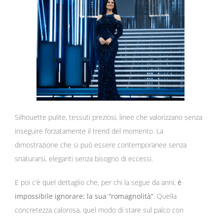
Silhouette pulite, tessuti preziosi, linee che valorizzano senza
inseguire forzatamente il trend del momento. La
dimostrazione che si può essere contemporanee senza
snaturarsi, eleganti senza bisogno di eccessi.
E poi c’è quel dettaglio che, per chi la segue da anni,
è
impossibile ignorare: la sua “romagnolità”
. Quella
concretezza calorosa, quel modo di stare sul palco con