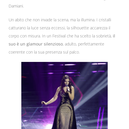
Damiani
.
Un abito che non invade la scena, ma la illumina. I cristalli
catturano la luce senza eccessi, la silhouette accarezza il
corpo con misura. In un Festival che ha scelto la sobrietà,
il
suo è un glamour silenzioso
, adulto, perfettamente
coerente con la sua presenza sul palco.