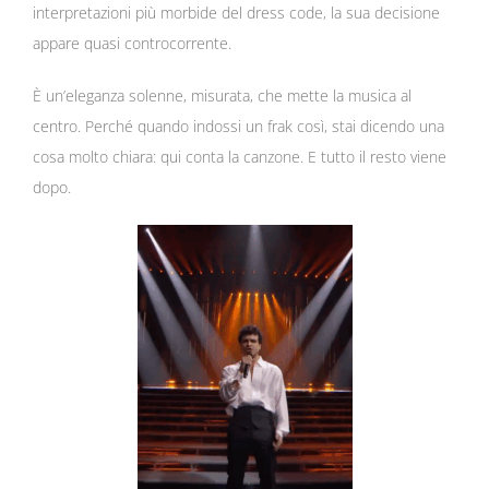
interpretazioni più morbide del dress code, la sua decisione
appare quasi controcorrente.
È un’eleganza solenne, misurata, che mette la musica al
centro. Perché quando indossi un frak così, stai dicendo una
cosa molto chiara: qui conta la canzone. E tutto il resto viene
dopo.