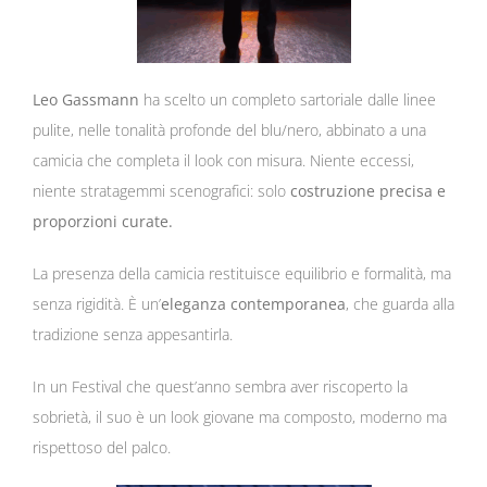
Leo Gassmann
ha scelto un completo sartoriale dalle linee
pulite, nelle tonalità profonde del blu/nero, abbinato a una
camicia che completa il look con misura. Niente eccessi,
niente stratagemmi scenografici: solo
costruzione precisa e
proporzioni curate.
La presenza della camicia restituisce equilibrio e formalità, ma
senza rigidità. È un’
eleganza contemporanea
, che guarda alla
tradizione senza appesantirla.
In un Festival che quest’anno sembra aver riscoperto la
sobrietà, il suo è un look giovane ma composto, moderno ma
rispettoso del palco.