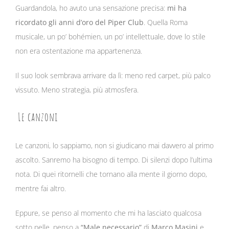
Guardandola, ho avuto una sensazione precisa:
mi ha
ricordato gli anni d’oro del
Piper Club
. Quella Roma
musicale, un po’ bohémien, un po’ intellettuale, dove lo stile
non era ostentazione ma appartenenza.
Il suo look sembrava arrivare da lì: meno red carpet, più palco
vissuto. Meno strategia, più atmosfera.
Le canzoni
Le canzoni, lo sappiamo, non si giudicano mai davvero al primo
ascolto. Sanremo ha bisogno di tempo. Di silenzi dopo l’ultima
nota. Di quei ritornelli che tornano alla mente il giorno dopo,
mentre fai altro.
Eppure, se penso al momento che mi ha lasciato qualcosa
sotto pelle, penso a
“Male necessario”
di
Marco Masini
e