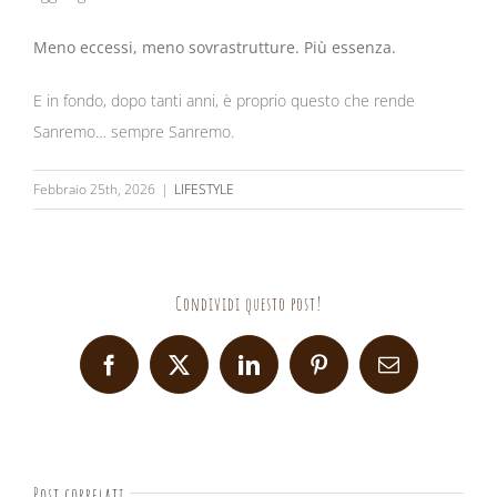
Meno eccessi, meno sovrastrutture. Più essenza.
E in fondo, dopo tanti anni, è proprio questo che rende
Sanremo… sempre Sanremo.
Febbraio 25th, 2026
|
LIFESTYLE
Condividi questo post!
Facebook
X
LinkedIn
Pinterest
Email
Post correlati