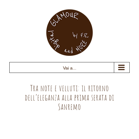
Salta
al
contenuto
Vai a...
Tra note e velluti: il ritorno
dell’eleganza alla prima serata di
Sanremo