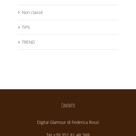
Non classé
TIPS
TREND
Contatti
Digital Glamour di Federica Rossi
Tel +39 351 81 48 388