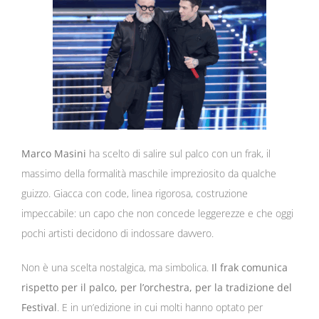
Marco Masini
ha scelto di salire sul palco con un frak, il
massimo della formalità maschile impreziosito da qualche
guizzo. Giacca con code, linea rigorosa, costruzione
impeccabile: un capo che non concede leggerezze e che oggi
pochi artisti decidono di indossare davvero.
Non è una scelta nostalgica, ma simbolica.
Il frak comunica
rispetto per il palco, per l’orchestra, per la tradizione del
Festival
. E in un’edizione in cui molti hanno optato per