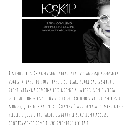
I minuti con Arianna sono volati via lasciandomi addosso la
voglia di fare, di progettare e di tirare fuori dal cassetto i
sogni. Arianna combina le tendenze al sapere, non è gelosa
delle sue conoscenze e ha voglia di fare uno share di esse con il
mondo, questo le fa onore. Arianna è aggiornata, competente e
ribelle e queste tre parole glamour le si cuciono addosso
perfettamente come i suoi splendidi occhiali.