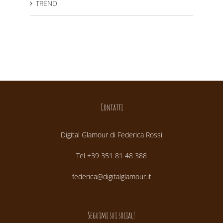
TREND
Contatti
Digital Glamour di Federica Rossi
Tel +39 351 81 48 388
federica@digitalglamour.it
Seguimi sui social!