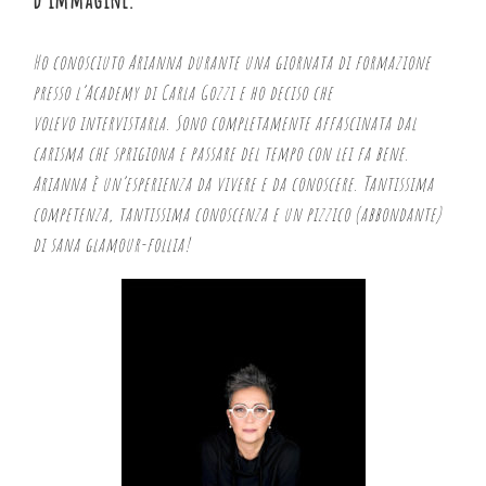
Ho conosciuto Arianna durante una giornata di formazione
presso l’Academy di Carla Gozzi e ho deciso che
volevo intervistarla. Sono completamente affascinata dal
carisma che sprigiona e passare del tempo con lei fa bene.
Arianna è un’esperienza da vivere e da conoscere. Tantissima
competenza, tantissima conoscenza e un pizzico (abbondante)
di sana glamour-follia!