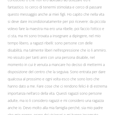
fantastico. Io cerco di tenermi stimolata e cerco di passare
questo messaggio anche ai miei figli. Ho capito che nella vita
si deve dare incondizionatamente per poi ricevere: da piccola
volevo fare la maestra ma ero una ribelle, poi faccio l’ottico e
ci sta, ma mi sono trovata a insegnare a dipingere, nel mio
tempo libero, a ragazzi ribelli: sono persone con delle
disabilità, ma talmente liberi nell’espressione che io li ammiro.
Ho vissuto per tanti anni con una persona disabile, nel
momento in cui è venuta a mancare ho deciso di mettermi a
disposizione del centro che la seguiva. Sono entrata per dare
qualcosa al prossimo e ogni volta esco che sono loro che
hanno dato a me. Fare cose che ci rendono felici è di estrema
importanza nell’arco della vita. Questi ragazzi sono persone
adulte, ma io li considero ragazzi e mi considero una ragazza
anche io. Devo molto alla mia famiglia perché, sia mio padre
che mio nonno, erano dei visionari e mi hanno insegnato