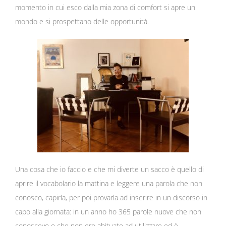
momento in cui esco dalla mia zona di comfort si apre un
mondo e si prospettano delle opportunità.
Una cosa che io faccio e che mi diverte un sacco è quello di
aprire il vocabolario la mattina e leggere una parola che non
conosco, capirla, per poi provarla ad inserire in un discorso in
capo alla giornata: in un anno ho 365 parole nuove che non
conoscevo o che non ero abituato ad utilizzare ed è