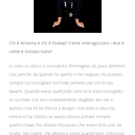
Chi è Arianna e chi è Foskap? Come interagiscono i due e
come è iniziato tutto?
Io sono un ottico e consulente d’immagine, mi piace definirmi
così perché, da quando ho aperto il mio negozio, ho puntato
sempre sul consigliare l’occhiale perfetto per chi mi sta
davanti. Quando avevo quattordici anni mi è stato consigliato
un occhiale che era completamente sbagliato per me e
questa cosa mi ha messa a disagio. Una volta a casa mia
nonna mi ha chiesto se avessi dovuto portare sempre
quell’occhiale, l’ho dovuta rincuorare che erano lenti solo da
studio. Mio padre, che all’epoca aveva quarant’anni, indossava