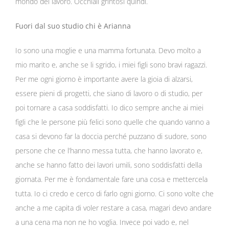
mondo del lavoro. Occhiali grintosi quindi.
Fuori dal suo studio chi è Arianna
Io sono una moglie e una mamma fortunata. Devo molto a
mio marito e, anche se li sgrido, i miei figli sono bravi ragazzi.
Per me ogni giorno è importante avere la gioia di alzarsi,
essere pieni di progetti, che siano di lavoro o di studio, per
poi tornare a casa soddisfatti. Io dico sempre anche ai miei
figli che le persone più felici sono quelle che quando vanno a
casa si devono far la doccia perché puzzano di sudore, sono
persone che ce l’hanno messa tutta, che hanno lavorato e,
anche se hanno fatto dei lavori umili, sono soddisfatti della
giornata. Per me è fondamentale fare una cosa e mettercela
tutta. Io ci credo e cerco di farlo ogni giorno. Ci sono volte che
anche a me capita di voler restare a casa, magari devo andare
a una cena ma non ne ho voglia. Invece poi vado e, nel