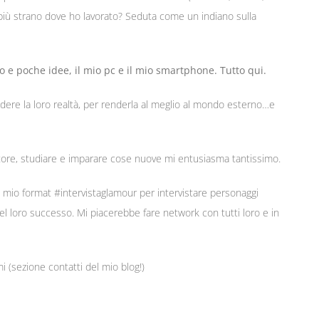
 più strano dove ho lavorato? Seduta come un indiano sulla
 e poche idee, il mio pc e il mio smartphone. Tutto qui.
vedere la loro realtà, per renderla al meglio al mondo esterno…e
ettore, studiare e imparare cose nuove mi entusiasma tantissimo.
l mio format #intervistaglamour per intervistare personaggi
del loro successo. Mi piacerebbe fare network con tutti loro e in
mi (sezione contatti del mio blog!)