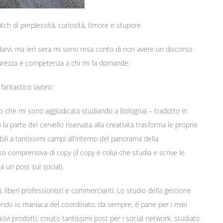
h di perplessità, curiosità, timore e stupore.
darvi, ma ieri sera mi sono resa conto di non avere un discorso
icurezza e competenza a chi mi fa domande.
fantastico lavoro:
lo che mi sono aggiudicata studiando a Bologna) – tradotto in
o la parte del cervello riservata alla creatività trasforma le proprie
abili a tantissimi campi all’interno del panorama della
comprensiva di copy (il copy è colui che studia e scrive le
 un post sui social).
ni, liberi professionisti e commercianti. Lo studio della gestione
endo io maniaca del coordinato, da sempre, è pane per i miei
vi prodotti, creato tantissimi post per i social network, studiato