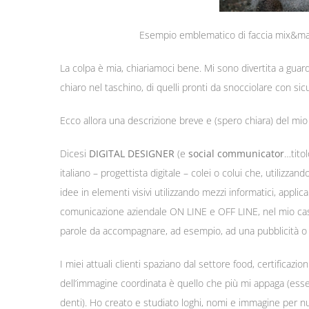
Esempio emblematico di faccia mix&matc
La colpa è mia, chiariamoci bene. Mi sono divertita a guar
chiaro nel taschino, di quelli pronti da snocciolare con s
Ecco allora una descrizione breve e (spero chiara) del mio 
Dicesi
DIGITAL DESIGNER
(e
social communicator
…tito
italiano – progettista digitale – colei o colui che, utilizzand
idee in elementi visivi utilizzando mezzi informatici, applic
comunicazione aziendale ON LINE e OFF LINE, nel mio caso 
parole da accompagnare, ad esempio, ad una pubblicità o a
I miei attuali clienti spaziano dal settore food, certificazio
dell’immagine coordinata è quello che più mi appaga (ess
denti). Ho creato e studiato loghi, nomi e immagine per nuo