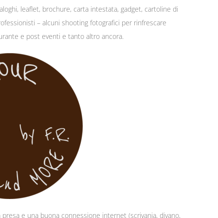
loghi, leaflet, brochure, carta intestata, gadget, cartoline di
fessionisti – alcuni shooting fotografici per rinfrescare
durante e post eventi e tanto altro ancora.
a presa e una buona connessione internet (scrivania, divano,