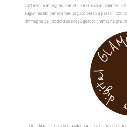
contenuti e impaginazione siti, presentazioni aziendali, cata
auguri natalizi per aziende, seguito passo a passo – con pro
l’immagine dei prodotti aziendali, gestito l’immagine pre, 
Il mio ufficio è casa mia o qualunque spazio che abbia un