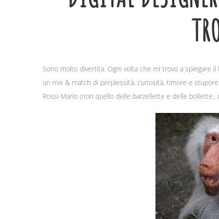
TR
Sono molto divertita. Ogni volta che mi trovo a spiegare il 
un mix & match di perplessità, curiosità, timore e stupor
Rossi Mario (non quello delle barzellette e delle bollette…