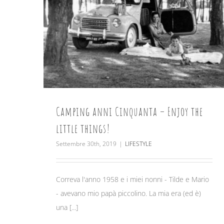
Camping anni Cinquanta – Enjoy the
little things!
Settembre 30th, 2019
|
LIFESTYLE
Correva l'anno 1958 e i miei nonni - Tilde e Mario
- avevano mio papà piccolino. La mia era (ed è)
una [...]