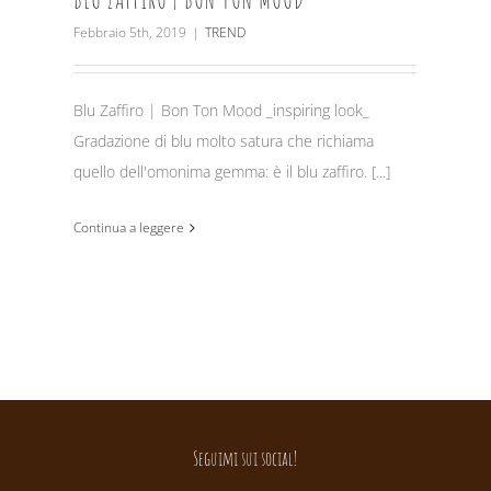
Febbraio 5th, 2019
|
TREND
Blu Zaffiro | Bon Ton Mood _inspiring look_
Gradazione di blu molto satura che richiama
quello dell'omonima gemma: è il blu zaffiro. [...]
Continua a leggere
Seguimi sui social!