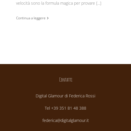
velocità sono la formula magica per provare [...]
Continua a leggere
Contatti
Digital Glamour di Federica Rossi
Tel +39 351 81 48 388
federica@digitalglamour.it