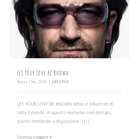
Let Your Love Be Known
Marzo 19th, 2020
|
LIFESTYLE
LET YOUR LOVE BE KNOWN Artisti e influencer di
tutto il mondo, in questo momento così delicato,
stanno mettendo a disposizione i [...]
Continua a leggere