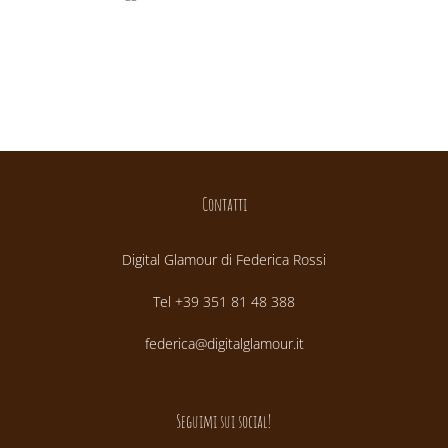
Contatti
Digital Glamour di Federica Rossi
Tel +39 351 81 48 388
federica@digitalglamour.it
Seguimi sui social!