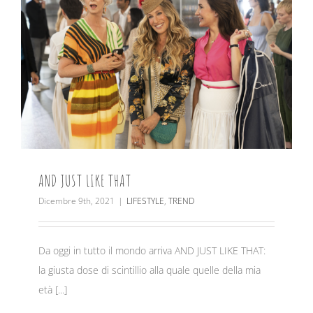
AND JUST LIKE THAT
Dicembre 9th, 2021
|
LIFESTYLE
,
TREND
Da oggi in tutto il mondo arriva AND JUST LIKE THAT:
la giusta dose di scintillio alla quale quelle della mia
età [...]