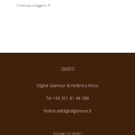
Continua a leggere
Contatti
Digital Glamour di Federica Rossi
Tel +39 351 81 48 388
federica@digitalglamour.it
Seguimi sui social!