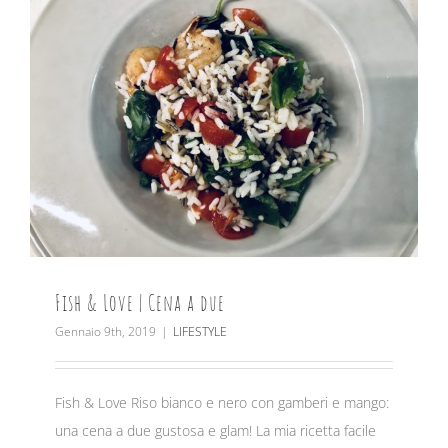
Fish & Love | Cena a due
Gennaio 9th, 2019
|
LIFESTYLE
Fish & Love Riso bianco e nero con gamberi e mango:
una cena a due gustosa e glam! La mia ricetta facile