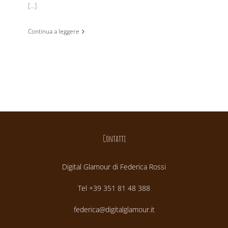
[...]
Continua a leggere
Contatti
Digital Glamour di Federica Rossi
Tel +39 351 81 48 388
federica@digitalglamour.it