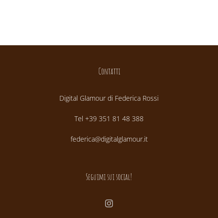
Contatti
Digital Glamour di Federica Rossi
Tel +39 351 81 48 388
federica@digitalglamour.it
Seguimi sui social!