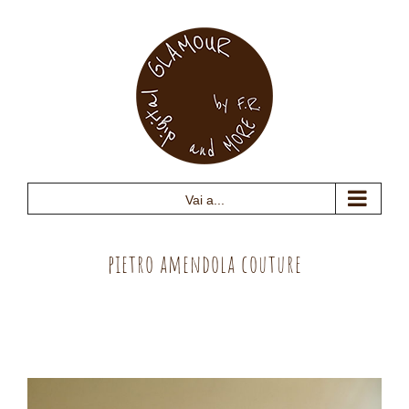
Salta
al
contenuto
Vai a...
pietro amendola couture