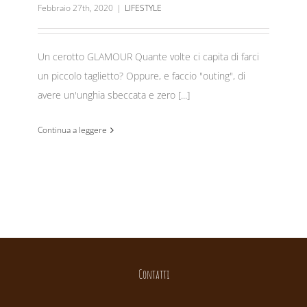
Febbraio 27th, 2020
|
LIFESTYLE
Un cerotto GLAMOUR Quante volte ci capita di farci
un piccolo taglietto? Oppure, e faccio "outing", di
avere un'unghia sbeccata e zero [...]
Continua a leggere
Contatti