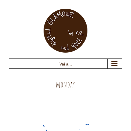
Salta
al
contenuto
Vai a...
monday