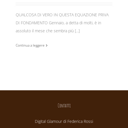
QUALCOSA DI VERO IN QUESTA EQUAZIONE PRIVA
DI FONDAMENTO Gennaio, a detta di molti, è in
assoluto il mese che sembra più [...]
Continua a leggere
Contatti
Digital Glamour di Federica Rossi