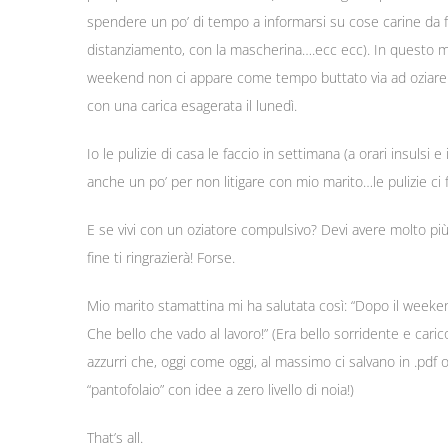
spendere un po’ di tempo a informarsi su cose carine da fare
distanziamento, con la mascherina….ecc ecc). In questo mod
weekend non ci appare come tempo buttato via ad oziare (a p
con una carica esagerata il lunedì.
Io le pulizie di casa le faccio in settimana (a orari insulsi
anche un po’ per non litigare con mio marito…le pulizie ci fa
E se vivi con un oziatore compulsivo? Devi avere molto più 
fine ti ringrazierà! Forse.
Mio marito stamattina mi ha salutata così: “Dopo il weeke
Che bello che vado al lavoro!” (Era bello sorridente e car
azzurri che, oggi come oggi, al massimo ci salvano in .pdf
“pantofolaio” con idee a zero livello di noia!)
That’s all.