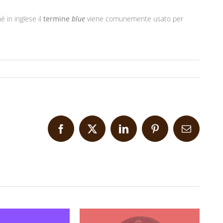
é in inglese il
termine
blue
viene comunemente usato per
Facebook
X
LinkedIn
Pinterest
Email