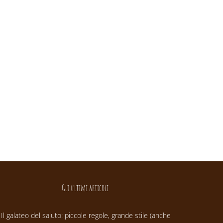
Gli ultimi articoli
Il galateo del saluto: piccole regole, grande stile (anche