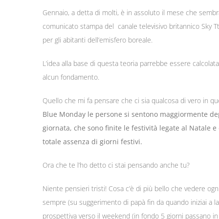
Gennaio, a detta di molti, è in assoluto il mese che semb
comunicato stampa del canale televisivo britannico Sky Ttr
per gli abitanti dell’emisfero boreale.
L’idea alla base di questa teoria parrebbe essere calcola
alcun fondamento.
Quello che mi fa pensare che ci sia qualcosa di vero in q
Blue Monday le persone si sentono maggiormente depre
giornata, che sono finite le festività legate al Natale 
totale assenza di giorni festivi.
Ora che te l’ho detto ci stai pensando anche tu?
Niente pensieri tristi! Cosa c’è di più bello che vedere o
sempre (su suggerimento di papà fin da quando iniziai a l
prospettiva verso il weekend (in fondo 5 giorni passano in f