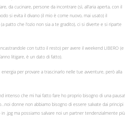
, da cucinare, persone da incontrare (sì, all’aria aperta, con il
o si evita il divano (il mio è come nuovo, mai usato) il
atto che l’ozio non sia a te gradito), ci si diverte e si riparte
 e incastrandole con tutto il resto) per avere il weekend LIBERO (e
nno litigare, è un dato di fatto).
energia per provare a trascinarlo nelle tue avventure, però alla
nd intenso che mi hai fatto fare ho proprio bisogno di una pausa!
ico…noi donne non abbiamo bisogno di essere salvate dai principi
 o in .jpg ma possiamo salvare noi un partner tendenzialmente più