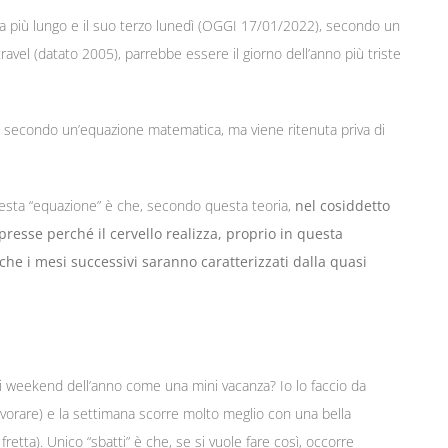
ra più lungo e il suo terzo lunedì (OGGI 17/01/2022), secondo un
avel (datato 2005), parrebbe essere il giorno dell’anno più triste
ta secondo un’equazione matematica, ma viene ritenuta priva di
uesta “equazione” è che, secondo questa teoria,
nel cosiddetto
sse perché il cervello realizza, proprio in questa
e che i mesi successivi saranno caratterizzati dalla quasi
gni weekend dell’anno come una mini vacanza? Io lo faccio da
avorare) e la settimana scorre molto meglio con una bella
retta). Unico “sbatti” è che, se si vuole fare così, occorre