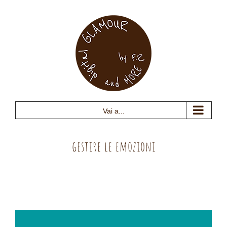
Salta
al
contenuto
Vai a...
gestire le emozioni