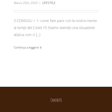
Marzo 25th, 2020
|
LIFESTYLE
3 CONSIGLI + 1: come fare pace con la nostra mente
ai tempi del Covid-19 Stiamo vivendo una situazione
atipica, non ci [...]
Continua a leggere
Contatti