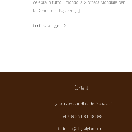
celebra in tutto il mondo la Giornata Mondiale per
le Donne e le Ragazze [...]
Continua a leggere
Contatti
Digital Glamour di Federica Rossi
Tel +39 351 81 48 388
federica@digitalglamour.it