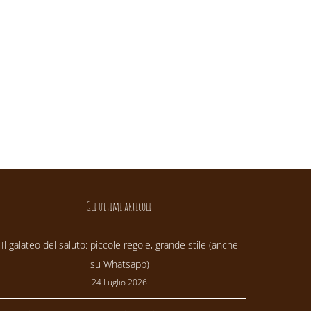
Gli ultimi articoli
Il galateo del saluto: piccole regole, grande stile (anche
su Whatsapp)
24 Luglio 2026