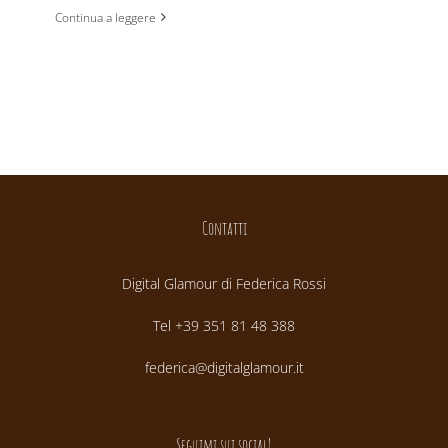
Continua a leggere
Contatti
Digital Glamour di Federica Rossi
Tel +39 351 81 48 388
federica@digitalglamour.it
Seguimi sui social!