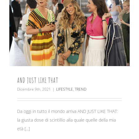
AND JUST LIKE THAT
Dicembre 9th, 2021
|
LIFESTYLE
,
TREND
Da oggi in tutto il mondo arriva AND JUST LIKE THAT:
la giusta dose di scintillio alla quale quelle della mia
età [...]