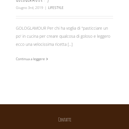
Giugno 3rd, 2019
|
LIFESTYLE
GOLOGLAMOUR Per chi ha voglia di "pasticciare un
po' in cucina per creare qualcosa di goloso e leggero
ecco una velocissima ricetta [...]
Continua a leggere
Contatti