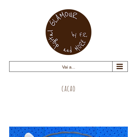
Salta
al
contenuto
Vai a...
cacao