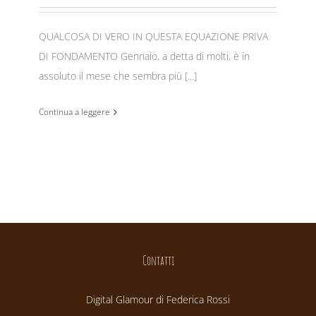
QUALCOSA DI VERO IN QUESTA EQUAZIONE PRIVA
DI FONDAMENTO Gennaio, a detta di molti, è in
assoluto il mese che sembra più [...]
Continua a leggere
Contatti
Digital Glamour di Federica Rossi