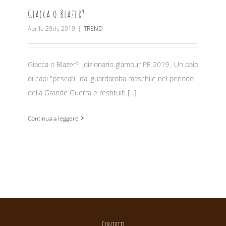
Giacca o Blazer?
Aprile 29th, 2019
|
TREND
Giacca o Blazer? _dizionario glamour PE 2019_ Un paio
di capi "pescati" dal guardaroba maschile nel periodo
della Grande Guerra e restituiti [...]
Continua a leggere
Contatti