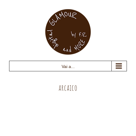
Salta
al
contenuto
Vai a...
arcaico