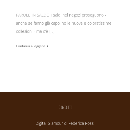
PAROLE IN SALDO I saldi nei negozi proseguono -
anche se fanno già capolino le nuove e coloratissime
collezioni - ma c'è [...]
Continua a leggere
Contatti
Digital Glamour di Federica Rossi