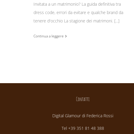
Invitata a un matrimonio? La guida definitiva tra
dress code, errori da evitare e qualche brand da
tenere d'occhio La stagione dei matrimoni. [...]
Continua a leggere
Contatti
Digital Glamour di Federica Rossi
Tel +39 351 81 48 388