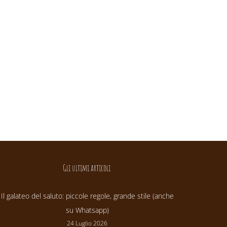
Gli ultimi articoli
Il galateo del saluto: piccole regole, grande stile (anche
su Whatsapp)
24 Luglio 2026