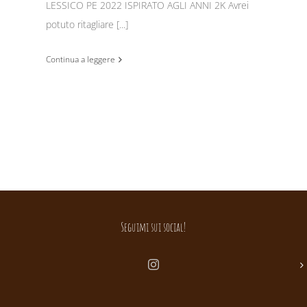
LESSICO PE 2022 ISPIRATO AGLI ANNI 2K Avrei
potuto ritagliare [...]
Continua a leggere
Seguimi sui social!