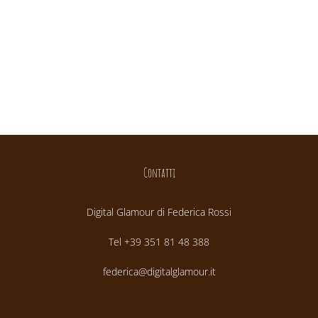
Contatti
Digital Glamour di Federica Rossi
Tel +39 351 81 48 388
federica@digitalglamour.it