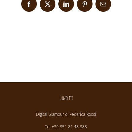
Facebook
X
LinkedIn
Pinterest
Email
Contatti
Digital Glamour di Federica Rossi
Tel +39 351 81 48 388