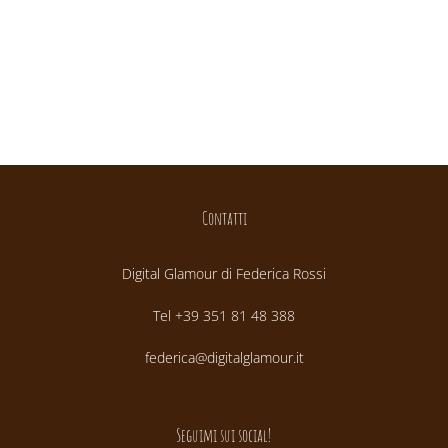
Contatti
Digital Glamour di Federica Rossi
Tel +39 351 81 48 388
federica@digitalglamour.it
Seguimi sui social!