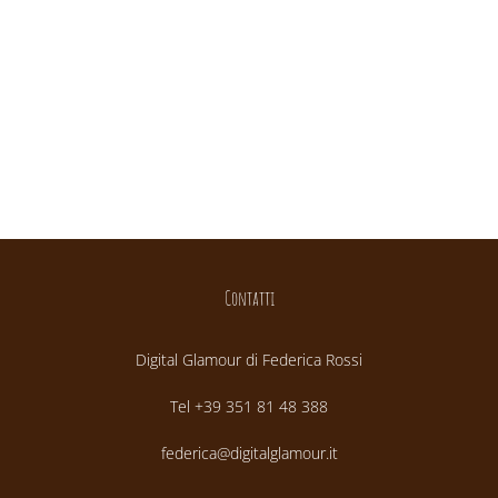
Contatti
Digital Glamour di Federica Rossi
Tel +39 351 81 48 388
federica@digitalglamour.it