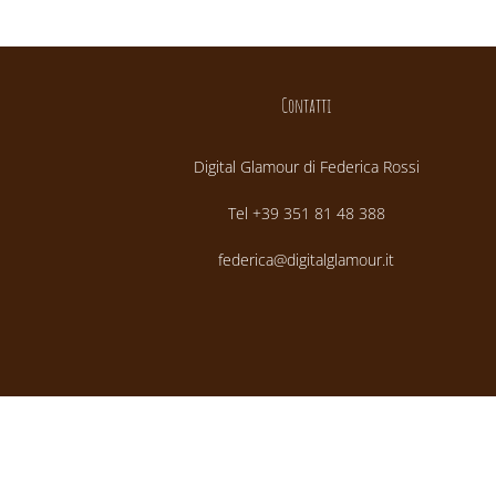
Contatti
Digital Glamour di Federica Rossi
Tel +39 351 81 48 388
federica@digitalglamour.it