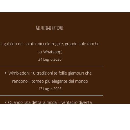
Gli ultimi articoli
Il galateo del saluto: piccole regole, grande stile (anche
su Whatsapp)
24 Luglio 2026
Wimbledon: 10 tradizioni (e follie glamour) che
rendono il torneo più elegante del mondo
13 Luglio 2026
Quando l’afa detta la moda: il ventaglio diventa
trendsetter
24 Giugno 2026