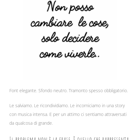
Font elegante. Sfondo neutro. Tramonto spesso obbligatorio.
Le salviamo. Le ricondividiamo. Le incorniciamo in una story
con musica intensa. E per un attimo ci sentiamo attraversati
da qualcosa di grande.
Il problema non è la frase. È quello che rappresenta.