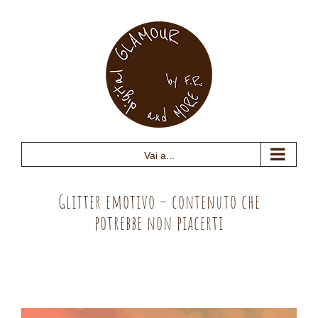
Salta
al
contenuto
Vai a...
Glitter emotivo – contenuto che
potrebbe non piacerti
Ingrandisci