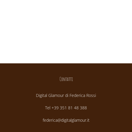
Contatti
Digital Glamour di Federica Rossi
Tel +39 351 81 48 388
federica@digitalglamour.it