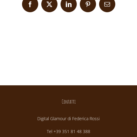
Facebook
X
LinkedIn
Pinterest
Email
Contatti
Digital Glamour di Federica Rossi
Tel +39 351 81 48 388