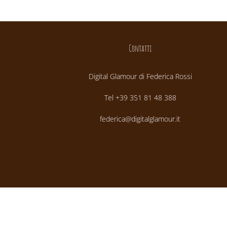
Contatti
Digital Glamour di Federica Rossi
Tel +39 351 81 48 388
federica@digitalglamour.it