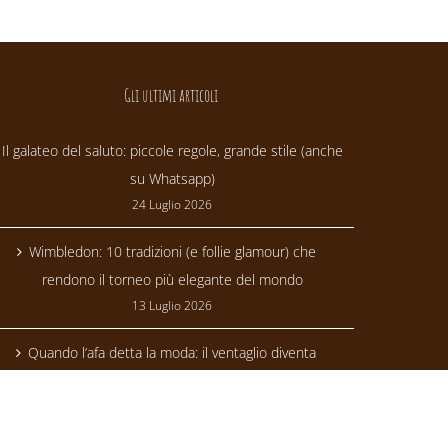
Gli ultimi articoli
Il galateo del saluto: piccole regole, grande stile (anche
su Whatsapp)
24 Luglio 2026
Wimbledon: 10 tradizioni (e follie glamour) che
rendono il torneo più elegante del mondo
13 Luglio 2026
Quando l’afa detta la moda: il ventaglio diventa
trendsetter
24 Giugno 2026