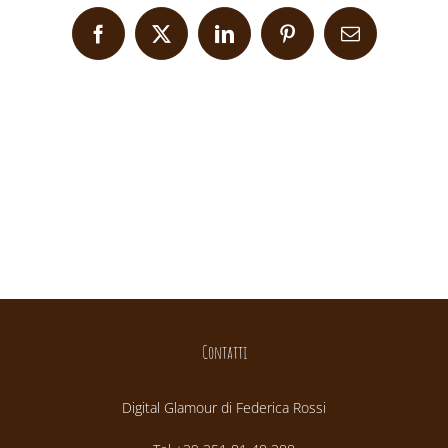
Facebook
X
LinkedIn
Pinterest
Email
Contatti
Digital Glamour di Federica Rossi