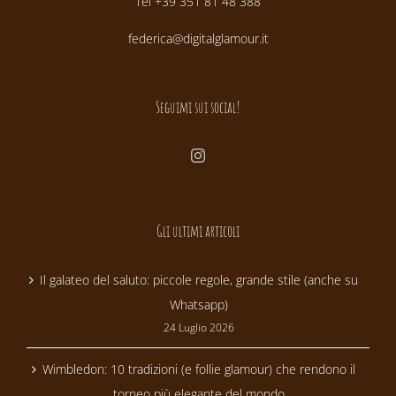
Tel +39 351 81 48 388
federica@digitalglamour.it
Seguimi sui social!
Gli ultimi articoli
Il galateo del saluto: piccole regole, grande stile (anche su
Whatsapp)
24 Luglio 2026
Wimbledon: 10 tradizioni (e follie glamour) che rendono il
torneo più elegante del mondo