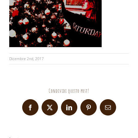
Dicembre 2nd, 2017
Condividi questo post!
Facebook
X
LinkedIn
Pinterest
Email