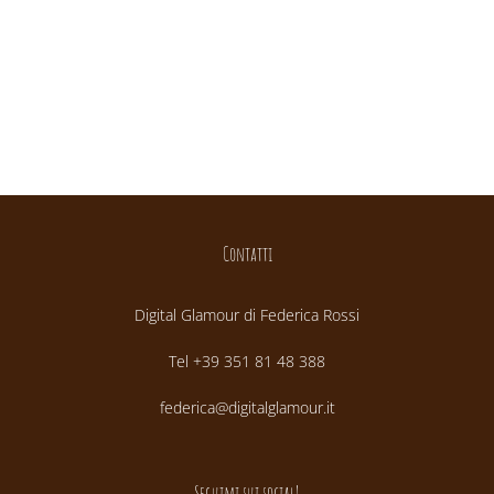
Contatti
Digital Glamour di Federica Rossi
Tel +39 351 81 48 388
federica@digitalglamour.it
Seguimi sui social!