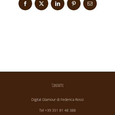
Facebook
X
LinkedIn
Pinterest
Email
Contatti
Digital Glamour di Federica Rossi
Tel +39 351 81 48 388