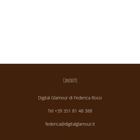
Contatti
Digital Glamour di Federica Rossi
Tel +39 351 81 48 388
federica@digitalglamour.it