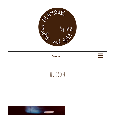
Salta
al
contenuto
Vai a...
Hudson