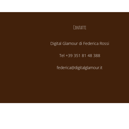
Contatti
Digital Glamour di Federica Rossi
Tel +39 351 81 48 388
federica@digitalglamour.it