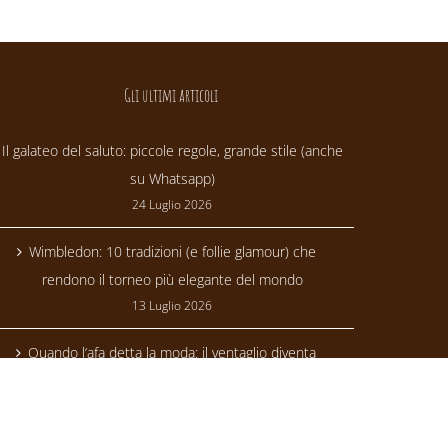
Gli ultimi articoli
Il galateo del saluto: piccole regole, grande stile (anche
su Whatsapp)
24 Luglio 2026
Wimbledon: 10 tradizioni (e follie glamour) che
rendono il torneo più elegante del mondo
13 Luglio 2026
Quando l’afa detta la moda: il ventaglio diventa
trendsetter
24 Giugno 2026